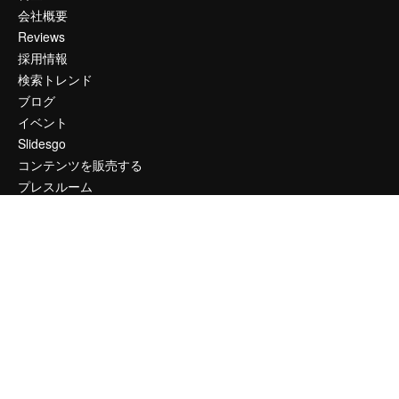
会社概要
Reviews
採用情報
検索トレンド
ブログ
イベント
Slidesgo
コンテンツを販売する
プレスルーム
magnific.aiをお探しですか？
お問い合わせ
顧客サポート
Instagram
YouTube
LinkedIn
TikTok
Discord