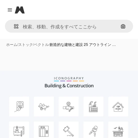
Magnific
Close menu
画像で
ホーム
/
ストック
/
ベクトル
/
創造的な建物と建設 25 アウトライン …