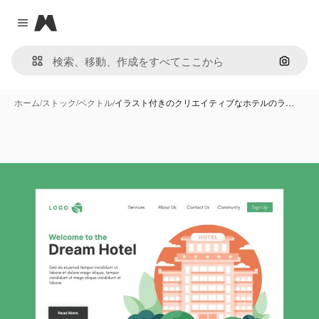
Magnific
Close menu
画像で
ホーム
/
ストック
/
ベクトル
/
イラスト付きのクリエイティブなホテルのラ…