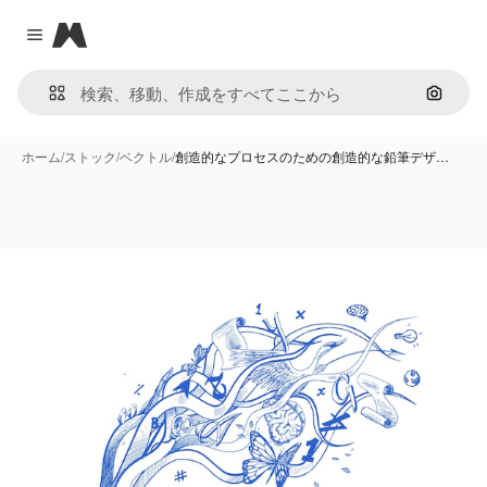
Magnific
Close menu
画像で
ホーム
/
ストック
/
ベクトル
/
創造的なプロセスのための創造的な鉛筆デザ…