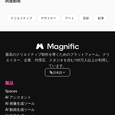
関連動画
Premium
Premium
Premium
Premium
クリエイティブ
デザイナー
アート
芸術
鉛筆
最高のクリエイティブ制作を導くためのプラットフォーム。クリ
エイター、企業、代理店、スタジオを含む100万人以上が利用し
ています。
日本語
製品
Spaces
AI アシスタント
AI 画像生成ツール
AI 動画生成ツール