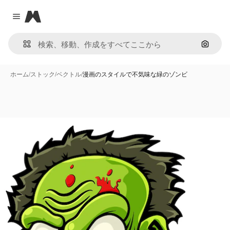
Magnific
Close menu
画像で
ホーム
/
ストック
/
ベクトル
/
漫画のスタイルで不気味な緑のゾンビ