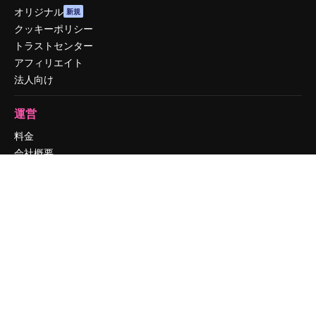
オリジナル
新規
クッキーポリシー
トラストセンター
アフィリエイト
法人向け
運営
料金
会社概要
Reviews
採用情報
検索トレンド
ブログ
イベント
Slidesgo
コンテンツを販売する
プレスルーム
magnific.aiをお探しですか？