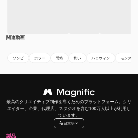
関連動画
Premium
Premium
AIによって生成されました。
Premium
Premium
AIによっ
ゾンビ
ホラー
恐怖
怖い
ハロウィン
モンスタ
最高のクリエイティブ制作を導くためのプラットフォーム。クリ
エイター、企業、代理店、スタジオを含む100万人以上が利用し
ています。
日本語
製品