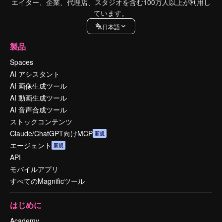
エイター、企業、代理店、スタジオを含む100万人以上が利用し
ています。
日本語
製品
Spaces
AI アシスタント
AI 画像生成ツール
AI 動画生成ツール
AI 音声合成ツール
ストックコンテンツ
Claude/ChatGPT向けMCP
新規
エージェント
新規
API
モバイルアプリ
すべてのMagnificツール
はじめに
Academy