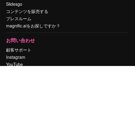
Slidesgo
コンテンツを販売する
プレスルーム
magnific.aiをお探しですか？
お問い合わせ
顧客サポート
Instagram
YouTube
LinkedIn
TikTok
Discord
X
Reddit
Copyright © 2010-
2026
Freepik Company S.L.U.
無断複写・転載を禁じま
す
.