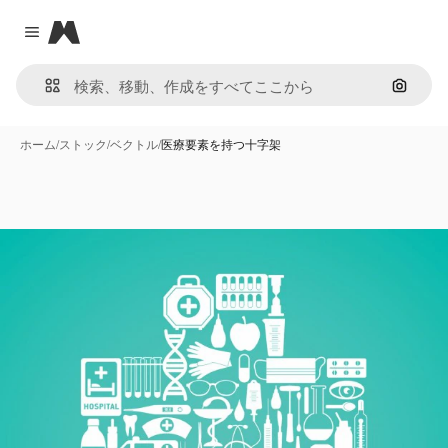
Magnific
Close menu
画像で
ホーム
/
ストック
/
ベクトル
/
医療要素を持つ十字架