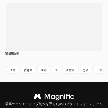
関連動画
Premium
Premium
AIによって生成されました。
Premium
Premium
AIによっ
医療
救急車
病院
薬
注射器
患者
予防接
最高のクリエイティブ制作を導くためのプラットフォーム。クリ