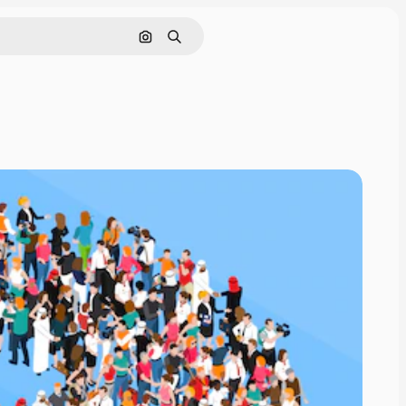
画像で検索
検索