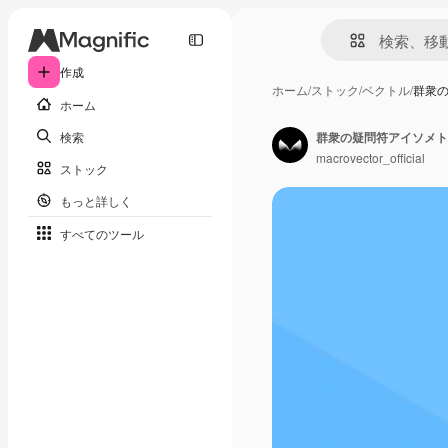
作成
ホーム
/
ストック
/
ベクトル
/
群衆
ホーム
検索
群衆の疑問符アイソメト
macrovector_official
ストック
もっと詳しく
すべてのツール