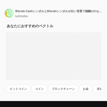
Bitcoin CashシンボルとBitcoinシンボルが白い背景で隔離のCryptocurrencyゴールデンとシルバーコイン。
iuriimotov
あなたにおすすめのベクトル
ビットコイン
コイン
ブロックチェーン
お金
支払い