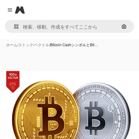
Magnific
Close menu
画像で
ホーム
/
ストック
/
ベクトル
/
Bitcoin CashシンボルとBit…