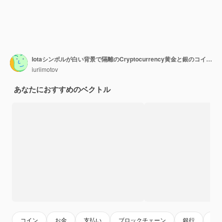
Iotaシンボルが白い背景で隔離のCryptocurrency黄金と銀のコイン。
iuriimotov
あなたにおすすめのベクトル
コイン
お金
支払い
ブロックチェーン
銀行
市