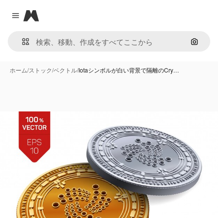
Magnific
Close menu
画像で
ホーム
/
ストック
/
ベクトル
/
Iotaシンボルが白い背景で隔離のCry…