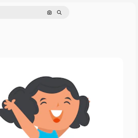
画像で検索
検索