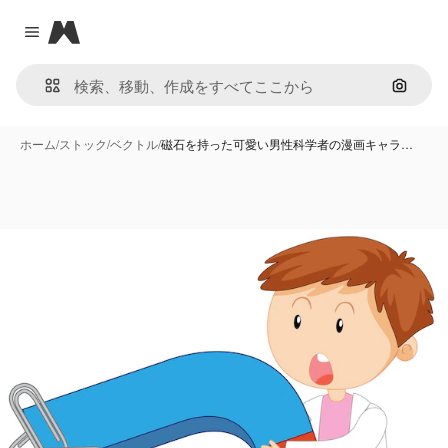
Magnific
Close menu
画像で
ホーム
/
ストック
/
ベクトル
/
磁石を持った可愛い男性科学者の漫画キャラ…