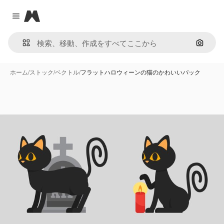
Magnific
Close menu
画像で
ホーム
/
ストック
/
ベクトル
/
フラットハロウィーンの猫のかわいいパック