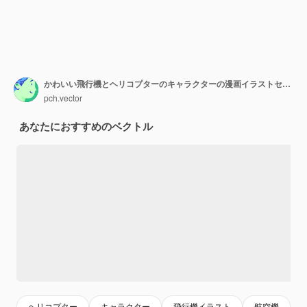
かわいい飛行機とヘリコプターのキャラクターの漫画イラストセット。面白くて愛らしい飛行機、飛行機、または顔のある飛行機。航空輸送、車両、おもちゃのコンセプト
pch.vector
あなたにおすすめのベクトル
ヘリコプター
キャラクター
飛行機イラスト
航空機