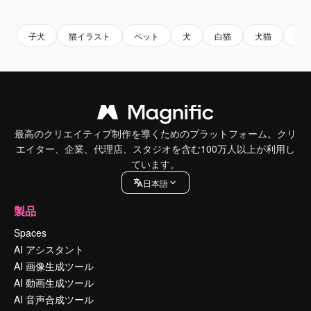
Premium
Premium
AIによって生成されました。
Premium
Premium
AIによっ
子犬
猫イラスト
ペット
犬
白猫
犬猫
猫
最高のクリエイティブ制作を導くためのプラットフォーム。クリ
エイター、企業、代理店、スタジオを含む100万人以上が利用し
ています。
日本語
製品
Spaces
AI アシスタント
AI 画像生成ツール
AI 動画生成ツール
AI 音声合成ツール