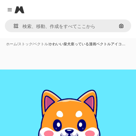
Magnific
Close menu
画像で
ホーム
/
ストック
/
ベクトル
/
かわいい柴犬座っている漫画ベクトルアイコ…