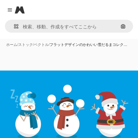
Magnific
Close menu
画像で
ホーム
/
ストック
/
ベクトル
/
フラットデザインのかわいい雪だるまコレク…