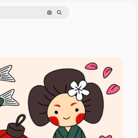
画像で検索
検索