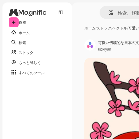
作成
ホーム
/
ストック
/
ベクトル
/
可愛
ホーム
検索
可愛い伝統的な日本の文
upklyak
ストック
もっと詳しく
すべてのツール