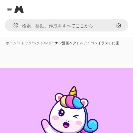
Magnific
Close menu
画像で
ホーム
/
ストック
/
ベクトル
/
ドーナツ漫画ベクトルアイコンイラストに座…