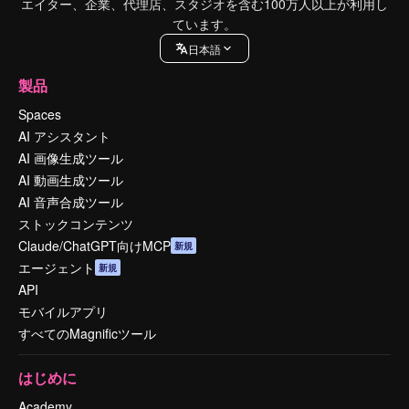
エイター、企業、代理店、スタジオを含む100万人以上が利用し
ています。
日本語
製品
Spaces
AI アシスタント
AI 画像生成ツール
AI 動画生成ツール
AI 音声合成ツール
ストックコンテンツ
Claude/ChatGPT向けMCP
新規
エージェント
新規
API
モバイルアプリ
すべてのMagnificツール
はじめに
Academy