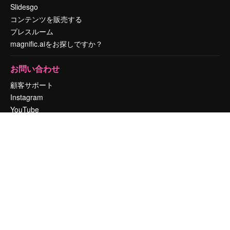
Slidesgo
コンテンツを販売する
プレスルーム
magnific.aiをお探しですか？
お問い合わせ
顧客サポート
Instagram
YouTube
LinkedIn
TikTok
Discord
X
Reddit
Copyright © 2010-
2026
Freepik Company S.L.U.
無断複写・転載を禁じま
す
.