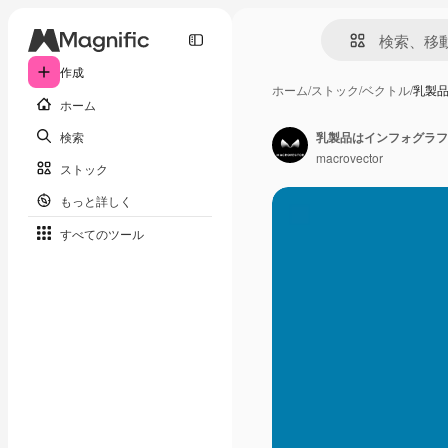
作成
ホーム
/
ストック
/
ベクトル
/
乳製
ホーム
検索
macrovector
ストック
もっと詳しく
すべてのツール