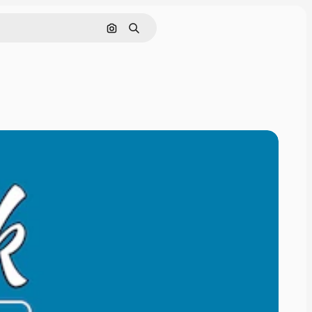
画像で検索
検索