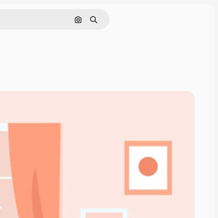
画像で検索
検索