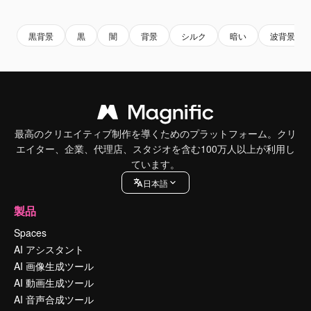
Premium
Premium
AIによって生成されました。
Premium
Premium
黒背景
黒
闇
背景
シルク
暗い
波背景
最高のクリエイティブ制作を導くためのプラットフォーム。クリ
エイター、企業、代理店、スタジオを含む100万人以上が利用し
ています。
日本語
製品
Spaces
AI アシスタント
AI 画像生成ツール
AI 動画生成ツール
AI 音声合成ツール