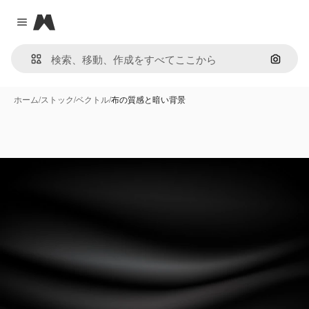
Magnific
Close menu
画像で
ホーム
/
ストック
/
ベクトル
/
布の質感と暗い背景