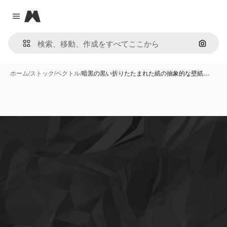
Magnific
Close menu
画像で
ホーム
/
ストック
/
ベクトル
/
暗黒の黒い折りたたまれた紙の抽象的な壁紙…