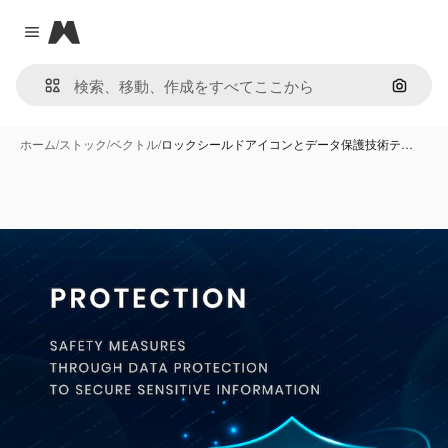
Magnific
Close menu
画像で
ホーム
/
ストック
/
ベクトル
/
ロックシールドアイコンとデータ保護技術テ…