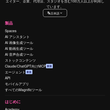
エイター、企業、代理店、スタジオを含む100万人以上が利用し
ています。
日本語
製品
Spaces
AI アシスタント
AI 画像生成ツール
AI 動画生成ツール
AI 音声合成ツール
ストックコンテンツ
Claude/ChatGPT向けMCP
新規
エージェント
新規
API
モバイルアプリ
すべてのMagnificツール
はじめに
Academy