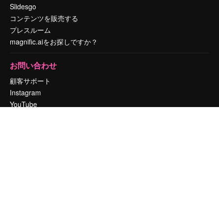
Slidesgo
コンテンツを販売する
プレスルーム
magnific.aiをお探しですか？
お問い合わせ
顧客サポート
Instagram
YouTube
LinkedIn
TikTok
Discord
X
Reddit
Copyright © 2010-
2026
Freepik Company S.L.U.
無断複写・転載を禁じま
す
.