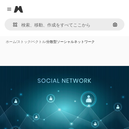
Magnific
Close menu
画像で
ホーム
/
ストック
/
ベクトル
/
分散型ソーシャルネットワーク