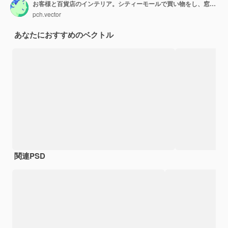
お客様と百貨店のインテリア。シティーモールで買い物をし、窓を通り過ぎて建物のホールを歩き、バッグを運ぶ人々。市場、販売、割引について。
pch.vector
あなたにおすすめのベクトル
関連PSD