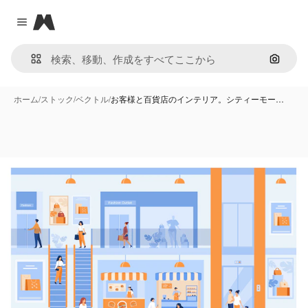
Magnific
Close menu
画像で
ホーム
/
ストック
/
ベクトル
/
お客様と百貨店のインテリア。シティーモー…