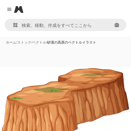
Magnific
Close menu
画像で
ホーム
/
ストック
/
ベクトル
/
砂漠の高原のベクトルイラスト