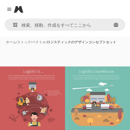
Magnific
Close menu
画像で
ホーム
/
ストック
/
ベクトル
/
ロジスティックのデザインコンセプトセット