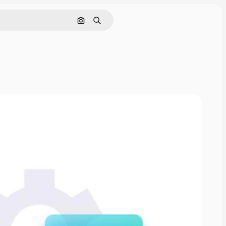
画像で検索
検索