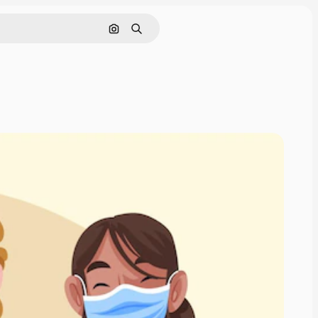
画像で検索
検索