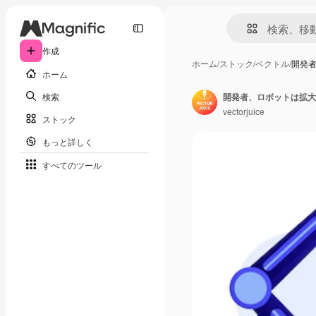
作成
ホーム
/
ストック
/
ベクトル
/
開発
ホーム
検索
vectorjuice
ストック
もっと詳しく
すべてのツール