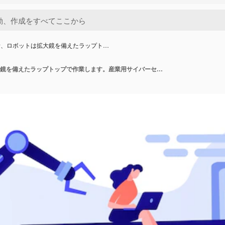
者、ロボットは拡大鏡を備えたラップト…
開発者、ロボットは拡大鏡を備えたラップトップで作業します。産業用サイバーセキュリティ、産業用ロボットマルウェア、産業用ロボットの概念の保護