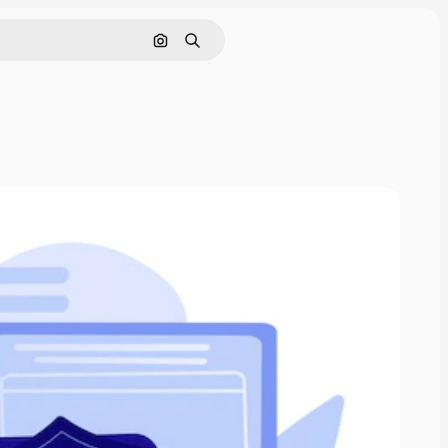
画像で検索
検索