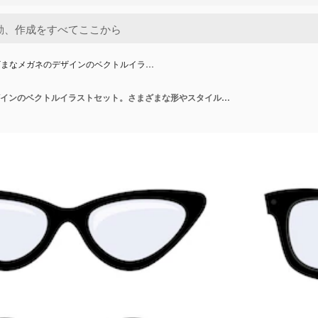
ざまなメガネのデザインのベクトルイラ…
さまざまなメガネのデザインのベクトルイラストセット。さまざまな形やスタイルの黒いフレームの眼鏡：白い背景に分離された古い、モダン、クールなヒップスター。医学、ファッションコンセプト