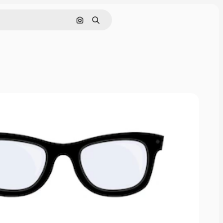
画像で検索
検索