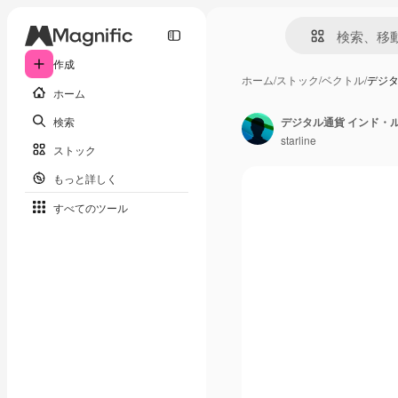
作成
ホーム
/
ストック
/
ベクトル
/
デジタ
ホーム
検索
デジタル通貨 インド・
starline
ストック
もっと詳しく
すべてのツール