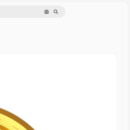
画像で検索
検索