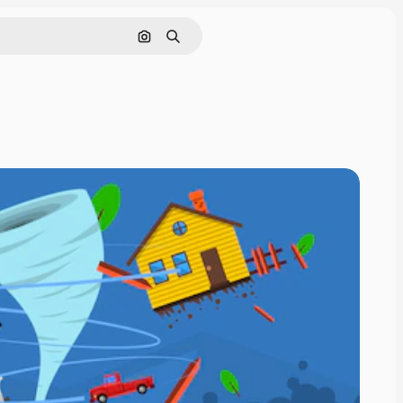
画像で検索
検索