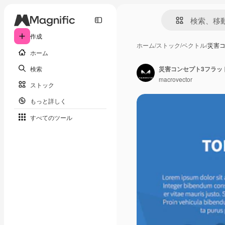
作成
ホーム
/
ストック
/
ベクトル
/
災害
ホーム
検索
災害コンセプト3フラッ
macrovector
ストック
もっと詳しく
すべてのツール