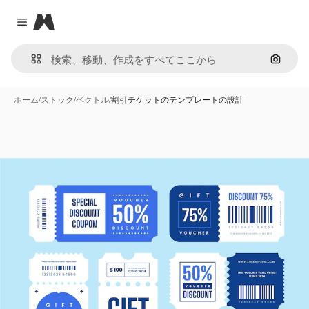
Magnific
Close menu
画像で
ホーム
/
ストック
/
ベクトル
/
割引チケットのテンプレートの設計