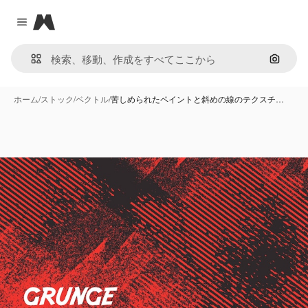
Magnific
Close menu
画像で
ホーム
/
ストック
/
ベクトル
/
苦しめられたペイントと斜めの線のテクスチ…