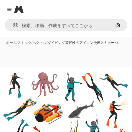
Magnific
Close menu
画像で
ホーム
/
ストック
/
ベクトル
/
ダイビング等尺性のアイコン漫画スキューバ…