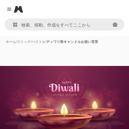
Magnific
Close menu
画像で
ホーム
/
ストック
/
ベクトル
/
ディワリ祭キャンドルお祝い背景