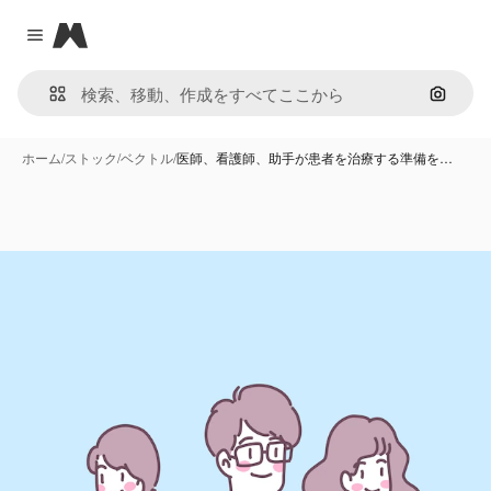
Magnific
Close menu
画像で
ホーム
/
ストック
/
ベクトル
/
医師、看護師、助手が患者を治療する準備を…