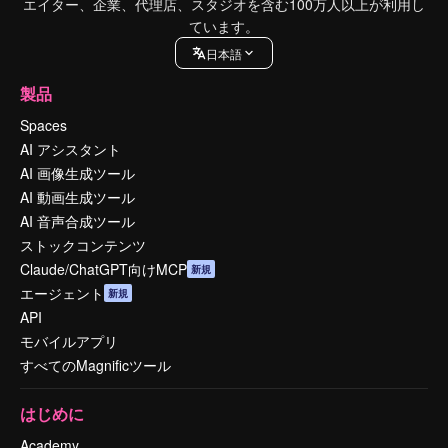
エイター、企業、代理店、スタジオを含む100万人以上が利用し
ています。
日本語
製品
Spaces
AI アシスタント
AI 画像生成ツール
AI 動画生成ツール
AI 音声合成ツール
ストックコンテンツ
Claude/ChatGPT向けMCP
新規
エージェント
新規
API
モバイルアプリ
すべてのMagnificツール
はじめに
Academy