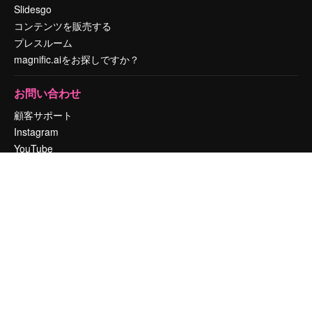
Slidesgo
コンテンツを販売する
プレスルーム
magnific.aiをお探しですか？
お問い合わせ
顧客サポート
Instagram
YouTube
LinkedIn
TikTok
Discord
X
Reddit
Copyright © 2010-
2026
Freepik Company S.L.U.
無断複写・転載を禁じま
す
.