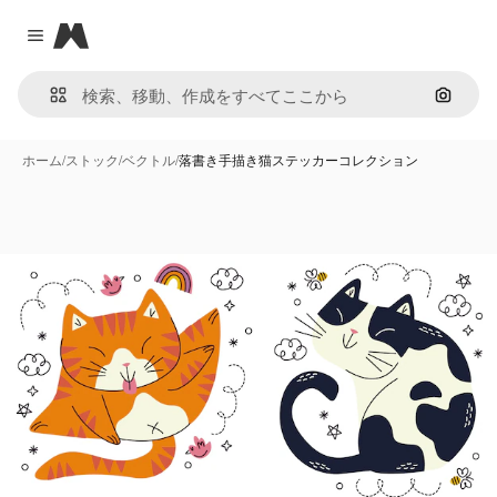
Magnific
Close menu
画像で
ホーム
/
ストック
/
ベクトル
/
落書き手描き猫ステッカーコレクション