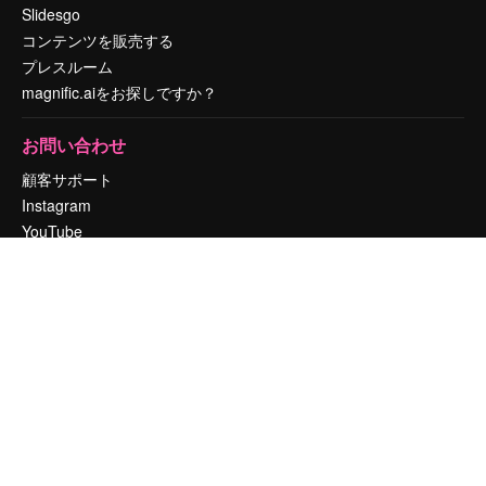
Slidesgo
コンテンツを販売する
プレスルーム
magnific.aiをお探しですか？
お問い合わせ
顧客サポート
Instagram
YouTube
LinkedIn
TikTok
Discord
X
Reddit
Copyright © 2010-
2026
Freepik Company S.L.U.
無断複写・転載を禁じま
す
.