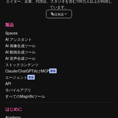
エイター、企業、代理店、スタジオを含む100万人以上が利用し
ています。
日本語
製品
Spaces
AI アシスタント
AI 画像生成ツール
AI 動画生成ツール
AI 音声合成ツール
ストックコンテンツ
Claude/ChatGPT向けMCP
新規
エージェント
新規
API
モバイルアプリ
すべてのMagnificツール
はじめに
Academy