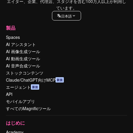
エイター、企業、代理店、スタジオを含む100万人以上が利用し
ています。
日本語
製品
Spaces
AI アシスタント
AI 画像生成ツール
AI 動画生成ツール
AI 音声合成ツール
ストックコンテンツ
Claude/ChatGPT向けMCP
新規
エージェント
新規
API
モバイルアプリ
すべてのMagnificツール
はじめに
Academy