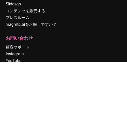
Slidesgo
コンテンツを販売する
プレスルーム
magnific.aiをお探しですか？
お問い合わせ
顧客サポート
Instagram
YouTube
LinkedIn
TikTok
Discord
X
Reddit
Copyright © 2010-
2026
Freepik Company S.L.U.
無断複写・転載を禁じま
す
.