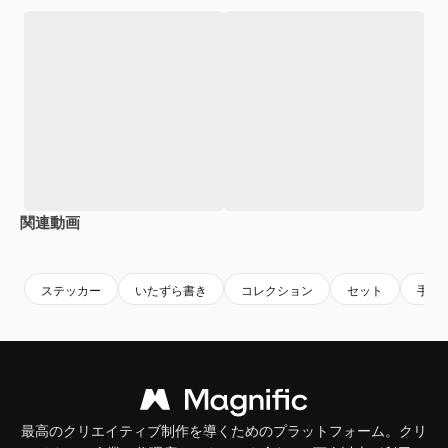
関連動画
Premium
Premium
ステッカー
いたずら書き
コレクション
セット
手
最高のクリエイティブ制作を導くためのプラットフォーム。クリ