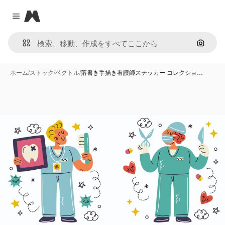
Magnific
Close menu
画像で
ホーム
/
ストック
/
ベクトル
/
落書き手描き看護師ステッカー コレクショ…