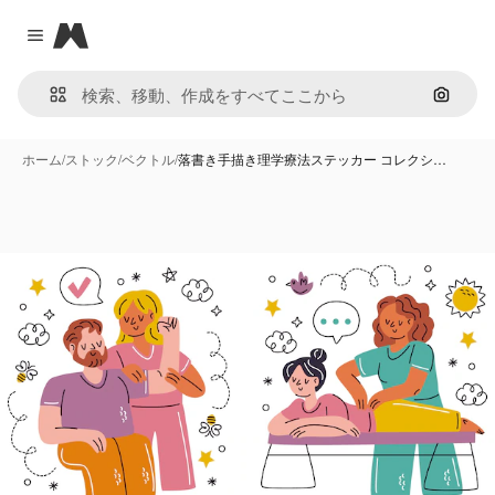
Magnific
Close menu
画像で
ホーム
/
ストック
/
ベクトル
/
落書き手描き理学療法ステッカー コレクシ…