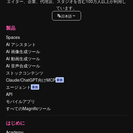
エイター、企業、代理店、スタジオを含む100万人以上が利用し
ています。
日本語
製品
Spaces
AI アシスタント
AI 画像生成ツール
AI 動画生成ツール
AI 音声合成ツール
ストックコンテンツ
Claude/ChatGPT向けMCP
新規
エージェント
新規
API
モバイルアプリ
すべてのMagnificツール
はじめに
Academy