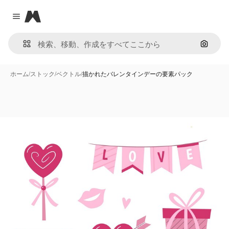
Magnific
Close menu
画像で
ホーム
/
ストック
/
ベクトル
/
描かれたバレンタインデーの要素パック