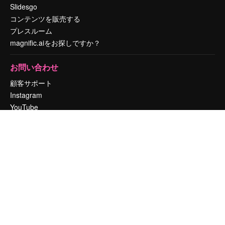
Slidesgo
コンテンツを販売する
プレスルーム
magnific.aiをお探しですか？
お問い合わせ
顧客サポート
Instagram
YouTube
LinkedIn
TikTok
Discord
X
Reddit
Copyright © 2010-
2026
Freepik Company S.L.U.
無断複写・転載を禁じま
す
.