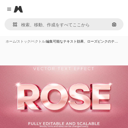
Magnific
Close menu
画像で
ホーム
/
ストック
/
ベクトル
/
編集可能なテキスト効果、ローズピンクのテ…