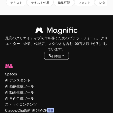
テキスト
テキスト効果
編集可能
フォント
レタリン
最高のクリエイティブ制作を導くためのプラットフォーム。クリ
エイター、企業、代理店、スタジオを含む100万人以上が利用し
ています。
日本語
製品
Spaces
AI アシスタント
AI 画像生成ツール
AI 動画生成ツール
AI 音声合成ツール
ストックコンテンツ
Claude/ChatGPT向けMCP
新規