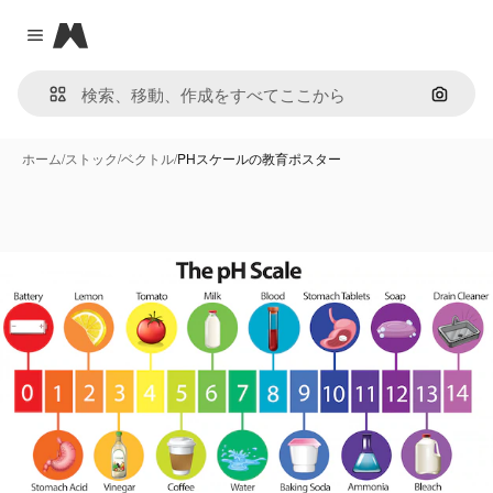
Magnific
Close menu
画像で
ホーム
/
ストック
/
ベクトル
/
PHスケールの教育ポスター