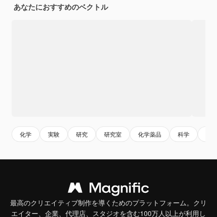
あなたにおすすめのベクトル
化学
実験
研究
研究室
化学薬品
科学
実
最高のクリエイティブ制作を導くためのプラットフォーム。クリ
エイター、企業、代理店、スタジオを含む100万人以上が利用し