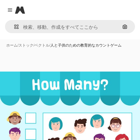
Magnific
Close menu
画像で
ホーム
/
ストック
/
ベクトル
/
人と子供のための教育的なカウントゲーム