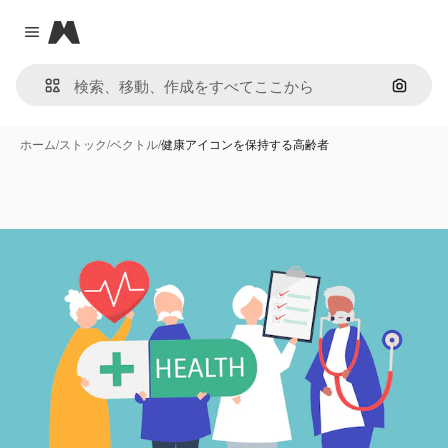
Magnific
Close menu
画像で
ホーム
/
ストック
/
ベクトル
/
健康アイコンを保持する高齢者