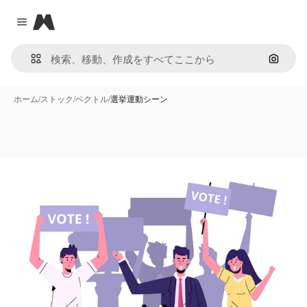
Magnific
Close menu
画像で
ホーム
/
ストック
/
ベクトル
/
選挙運動シーン