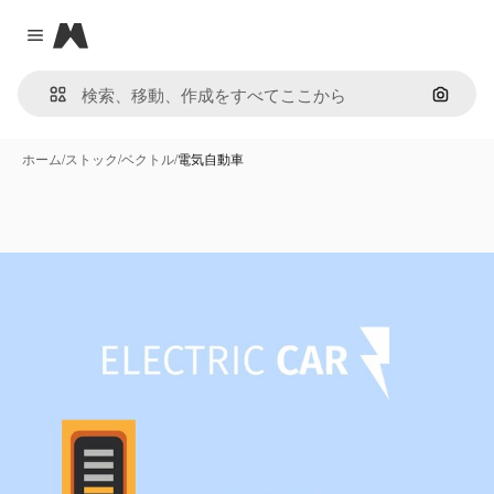
Magnific
Close menu
画像で
ホーム
/
ストック
/
ベクトル
/
電気自動車