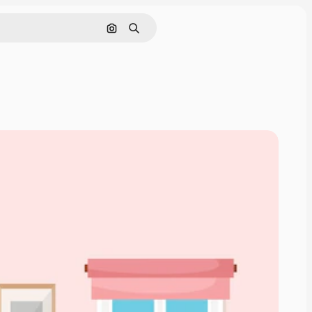
画像で検索
検索