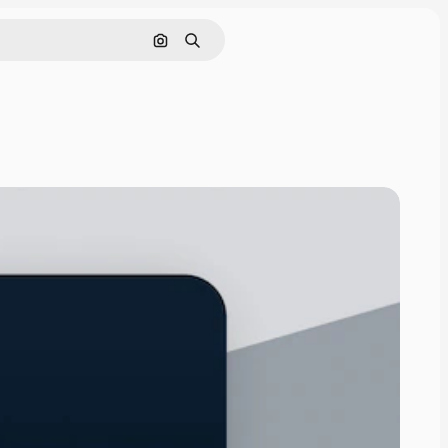
画像で検索
検索