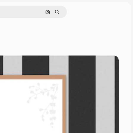
画像で検索
検索