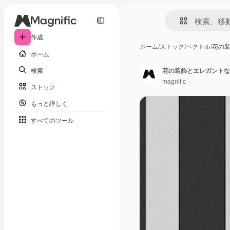
作成
ホーム
/
ストック
/
ベクトル
/
花の
ホーム
検索
花の装飾とエレガントな
magnific
ストック
もっと詳しく
すべてのツール