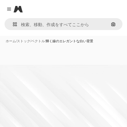
Magnific
Close menu
画像で
ホーム
/
ストック
/
ベクトル
/
輝く線のエレガントな白い背景